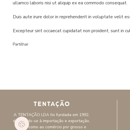
ullamco laboris nisi ut aliquip ex ea commodo consequat.
Duis aute irure dolor in reprehenderit in voluptate velit es
Excepteur sint occaecat cupidatat non proident, sunt in culp
Partilhar
A TENTAÇÃO LDA foi fundada em 1992,
dedicando-se à importação e exportação,
assim como ao comércio por grosso e