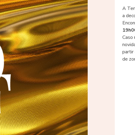
A Ten
a dec
Encon
19h00
Caso 
novid
parti
de zo