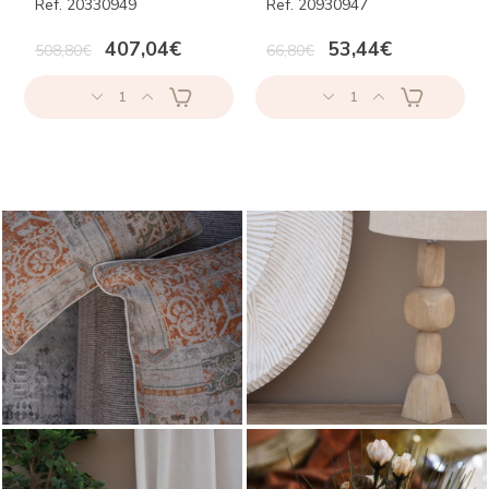
Ref. 20330949
Ref. 20930947
407,04€
53,44€
508,80€
66,80€
1
1